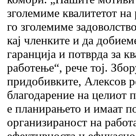
зголемиме квалитетот на 
го зголемиме задоволство
кај членките и да добие
гаранција и потврда за к
работење“, рече тој. Збор
придобивките, Алексов р
благодарение на целиот 
е планирањето и имаат п
организираност на работа
ефективноста и ефикасно