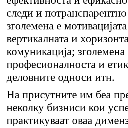
следи и потранспарентно
зголемена е мотивацијата
вертикалната и хоризонт
комуникација; зголемена 
професионалноста и етик
деловните односи итн.
На присутните им беа пр
неколку бизниси кои усп
практикуваат оваа дименз