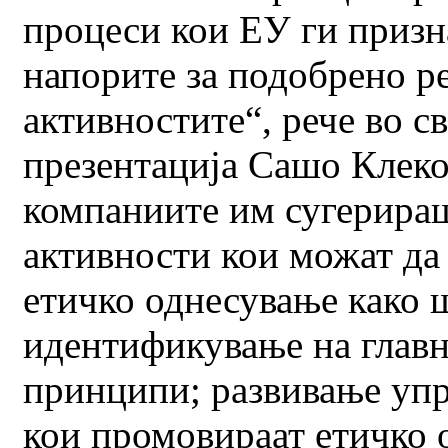
процеси кои ЕУ ги призна
напорите за подобрено р
активностите“, рече во св
презентација Сашо Клеко
компаниите им сугерира
активности кои можат да
етичко однесување како ш
идентификување на главн
принципи; развивање уп
кои промовираат етичко 