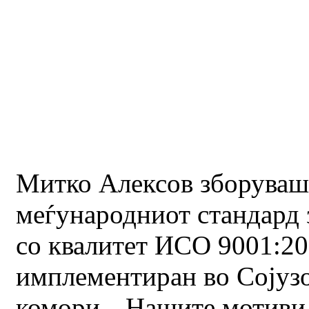
Митко Алексов зборуваш
меѓународниот стандард 
со квалитет ИСО 9001:2
имплементиран во Сојузо
комори. „Нашите мотиви 