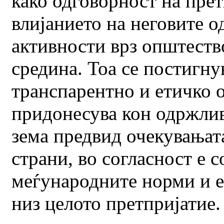
како одговорност на прет
влијанието на неговите о
активности врз општеств
средина. Тоа се постигну
транспарентно и етичко 
придонесува кон одржлив
зема предвид очекувањата
страни, во согласност е с
меѓународните норми и е
низ целото претпријатие.